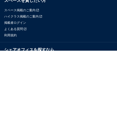
スペースを貸したい方
スペース掲載のご案内
ハイクラス掲載のご案内
掲載者ログイン
よくある質問
利用規約
シェアオフィスを探すなら
OfficeConnect
近くのジムを探すなら
GYYM
メディア
Yoyappin Magazine