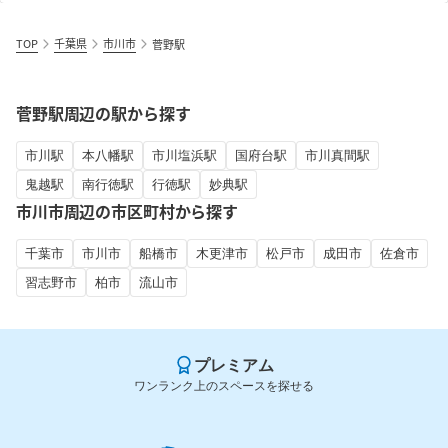
TOP
千葉県
市川市
菅野駅
菅野駅周辺の駅から探す
市川駅
本八幡駅
市川塩浜駅
国府台駅
市川真間駅
鬼越駅
南行徳駅
行徳駅
妙典駅
市川市周辺の市区町村から探す
千葉市
市川市
船橋市
木更津市
松戸市
成田市
佐倉市
習志野市
柏市
流山市
プレミアム
ワンランク上のスペースを探せる