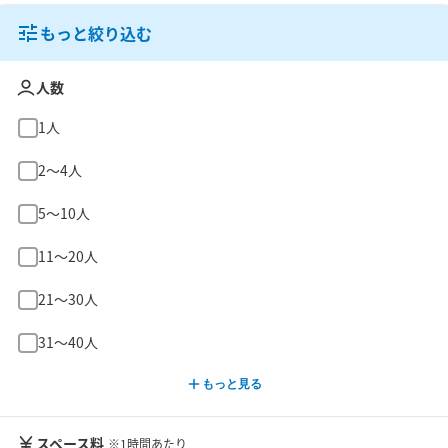
もっと絞り込む
人数
1人
2〜4人
5〜10人
11〜20人
21〜30人
31〜40人
もっと見る
スペース料
※1時間あたり