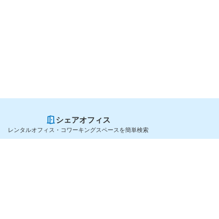
シェアオフィス
レンタルオフィス・コワーキングスペースを簡単検索
スペースを貸したい方
シェアオフィスを探すなら
スペース掲載のご案内
OfficeConnect
ハイクラス掲載のご案内
近くのジムを探すなら