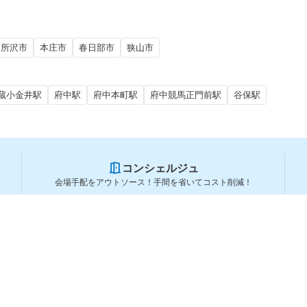
所沢市
本庄市
春日部市
狭山市
蔵小金井駅
府中駅
府中本町駅
府中競馬正門前駅
谷保駅
コンシェルジュ
会場手配をアウトソース！手間を省いてコスト削減！
スペースを利用する方
スペースを探す
会場タイプから探す