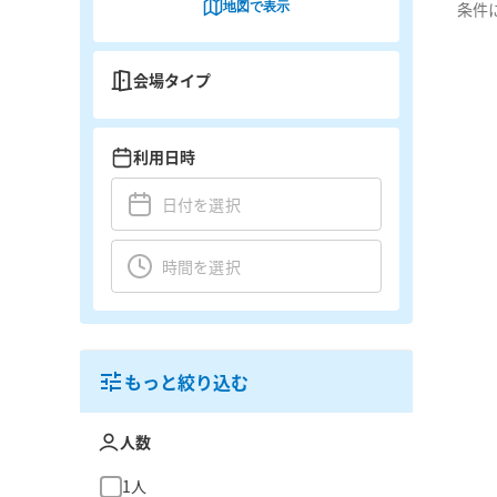
地図で表示
条件
会場タイプ
利用日時
もっと絞り込む
人数
1人