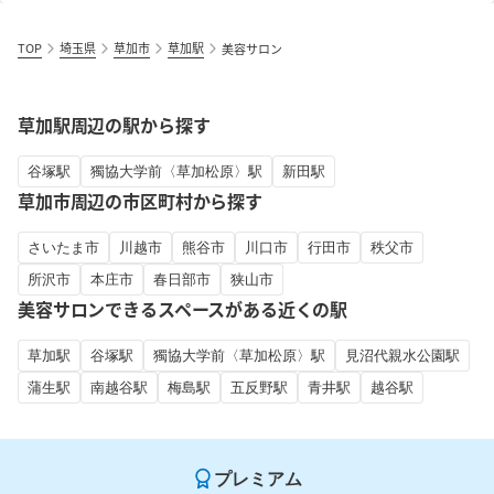
TOP
埼玉県
草加市
草加駅
美容サロン
草加駅周辺の駅から探す
谷塚駅
獨協大学前〈草加松原〉駅
新田駅
草加市周辺の市区町村から探す
さいたま市
川越市
熊谷市
川口市
行田市
秩父市
所沢市
本庄市
春日部市
狭山市
美容サロンできるスペースがある近くの駅
草加駅
谷塚駅
獨協大学前〈草加松原〉駅
見沼代親水公園駅
蒲生駅
南越谷駅
梅島駅
五反野駅
青井駅
越谷駅
プレミアム