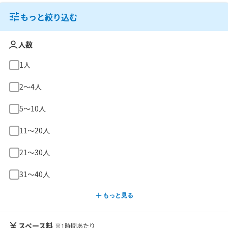
もっと絞り込む
人数
1人
2〜4人
5〜10人
11〜20人
21〜30人
31〜40人
もっと見る
スペース料
※1時間あたり