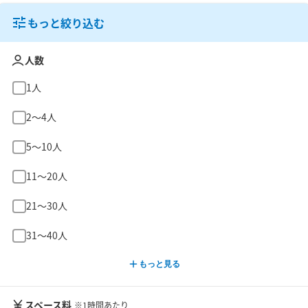
もっと絞り込む
人数
1人
2〜4人
5〜10人
11〜20人
21〜30人
31〜40人
もっと見る
スペース料
※1時間あたり