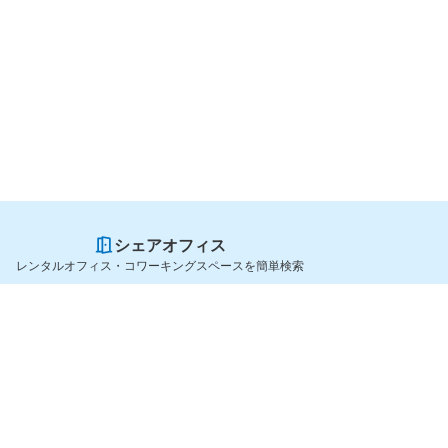
シェアオフィス
レンタルオフィス・コワーキングスペースを簡単検索
スペースを貸したい方
シェアオフィスを探すなら
スペース掲載のご案内
OfficeConnect
ハイクラス掲載のご案内
近くのジムを探すなら