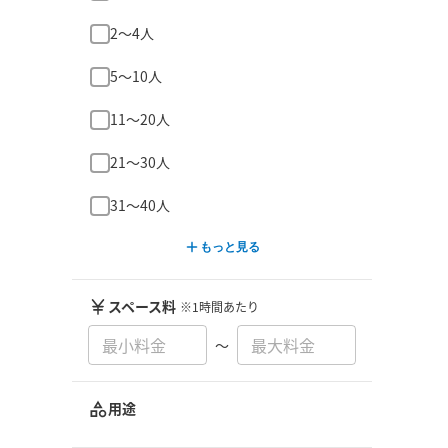
2〜4人
5〜10人
11〜20人
21〜30人
31〜40人
もっと見る
スペース料
※1時間あたり
〜
用途