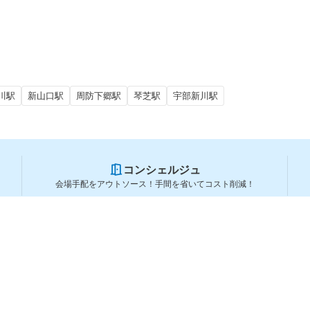
川駅
新山口駅
周防下郷駅
琴芝駅
宇部新川駅
コンシェルジュ
会場手配をアウトソース！手間を省いてコスト削減！
スペースを利用する方
スペースを探す
会場タイプから探す