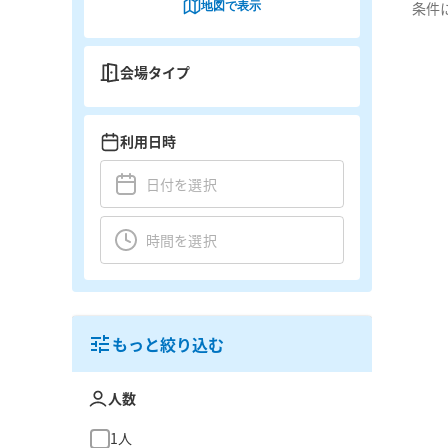
地図で表示
条件
会場タイプ
利用日時
もっと絞り込む
人数
1人