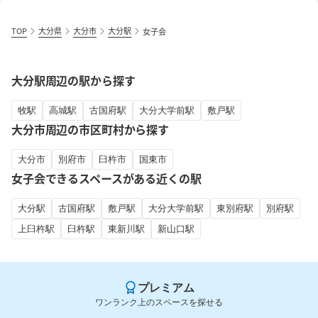
TOP
大分県
大分市
大分駅
女子会
大分駅周辺の駅から探す
牧駅
高城駅
古国府駅
大分大学前駅
敷戸駅
大分市周辺の市区町村から探す
大分市
別府市
臼杵市
国東市
女子会できるスペースがある近くの駅
大分駅
古国府駅
敷戸駅
大分大学前駅
東別府駅
別府駅
上臼杵駅
臼杵駅
東新川駅
新山口駅
プレミアム
ワンランク上のスペースを探せる