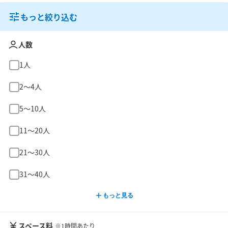
もっと絞り込む
人数
1人
2〜4人
5〜10人
11〜20人
21〜30人
31〜40人
もっと見る
スペース料
※1時間あたり