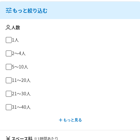
もっと絞り込む
人数
1人
2〜4人
5〜10人
11〜20人
21〜30人
31〜40人
もっと見る
スペース料
※1時間あたり