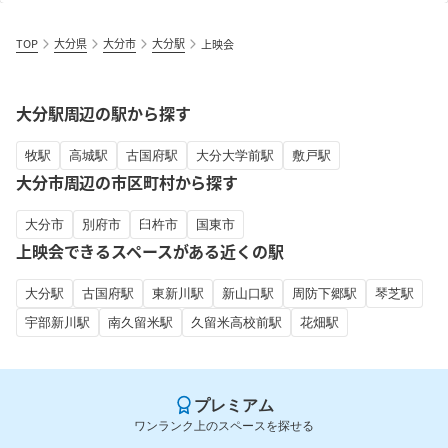
TOP
大分県
大分市
大分駅
上映会
大分駅周辺の駅から探す
牧駅
高城駅
古国府駅
大分大学前駅
敷戸駅
大分市周辺の市区町村から探す
大分市
別府市
臼杵市
国東市
上映会できるスペースがある近くの駅
大分駅
古国府駅
東新川駅
新山口駅
周防下郷駅
琴芝駅
宇部新川駅
南久留米駅
久留米高校前駅
花畑駅
プレミアム
ワンランク上のスペースを探せる