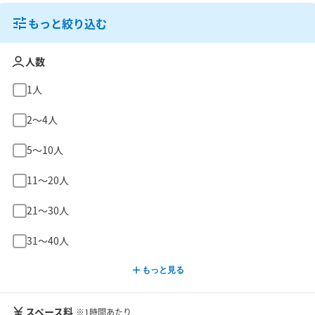
もっと絞り込む
人数
1人
2〜4人
5〜10人
11〜20人
21〜30人
31〜40人
もっと見る
スペース料
※1時間あたり