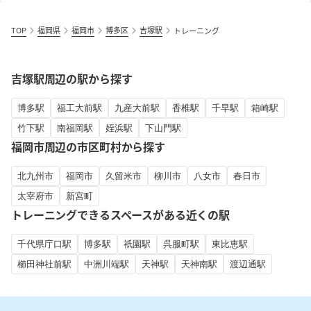
TOP
福岡県
福岡市
博多区
吉塚駅
トレーニング
吉塚駅周辺の駅から探す
博多駅
福工大前駅
九産大前駅
香椎駅
千早駅
箱崎駅
竹下駅
南福岡駅
姪浜駅
下山門駅
福岡市周辺の市区町村から探す
北九州市
福岡市
久留米市
柳川市
八女市
春日市
太宰府市
新宮町
トレーニングできるスペースがある近くの駅
千代県庁口駅
博多駅
祇園駅
呉服町駅
東比恵駅
櫛田神社前駅
中洲川端駅
天神駅
天神南駅
渡辺通駅