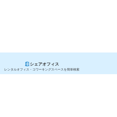
シェアオフィス
レンタルオフィス・コワーキングスペースを簡単検索
スペースを貸したい方
シェアオフィスを探すなら
スペース掲載のご案内
OfficeConnect
ハイクラス掲載のご案内
近くのジムを探すなら