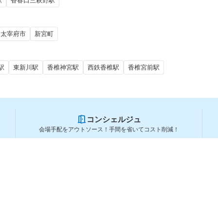
駅
香春口三萩野駅
太宰府市
新宮町
駅
東新川駅
香椎神宮駅
西鉄香椎駅
香椎宮前駅
コンシェルジュ
会場手配をアウトソース！手間を省いてコスト削減！
スペースを利用する方
スペースを探す
会場タイプから探す