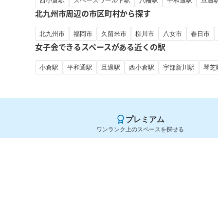
西小倉駅
スペースワールド駅
八幡駅
平和通駅
旦過
北九州市周辺の市区町村から探す
北九州市
福岡市
久留米市
柳川市
八女市
春日市
女子会できるスペースがある近くの駅
小倉駅
平和通駅
旦過駅
西小倉駅
宇部新川駅
琴芝
プレミアム
ワンランク上のスペースを探せる