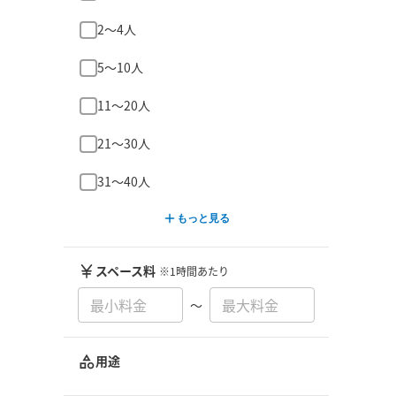
2〜4人
5〜10人
11〜20人
21〜30人
31〜40人
もっと見る
スペース料
※1時間あたり
〜
用途