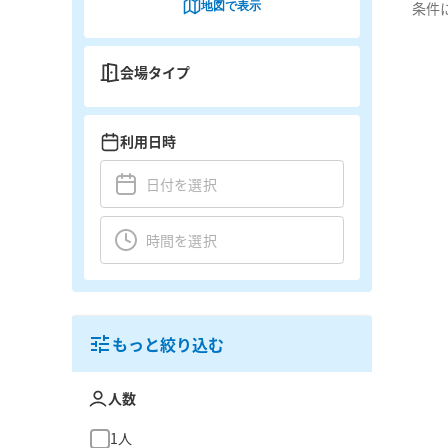
地図で表示
条件
会場タイプ
利用日時
もっと絞り込む
人数
1人