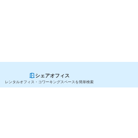
シェアオフィス
レンタルオフィス・コワーキングスペースを簡単検索
スペースを貸したい方
シェアオフィスを探すなら
スペース掲載のご案内
OfficeConnect
ハイクラス掲載のご案内
近くのジムを探すなら