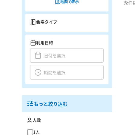
地図で表示
条件
会場タイプ
利用日時
もっと絞り込む
人数
1人