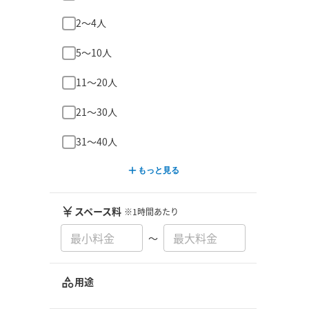
2〜4人
5〜10人
11〜20人
21〜30人
31〜40人
もっと見る
スペース料
※1時間あたり
〜
用途