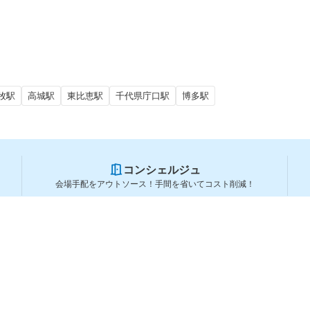
牧駅
高城駅
東比恵駅
千代県庁口駅
博多駅
コンシェルジュ
会場手配をアウトソース！手間を省いてコスト削減！
スペースを利用する方
スペースを探す
会場タイプから探す