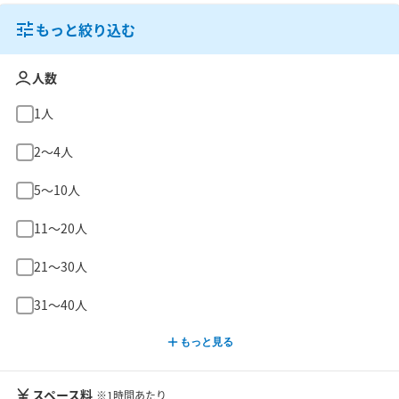
もっと絞り込む
人数
1人
2〜4人
5〜10人
11〜20人
21〜30人
31〜40人
もっと見る
スペース料
※1時間あたり