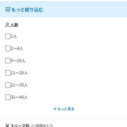
もっと絞り込む
人数
1人
2〜4人
5〜10人
11〜20人
21〜30人
31〜40人
もっと見る
スペース料
※1時間あたり