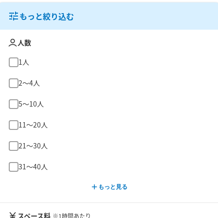
もっと絞り込む
人数
1人
2〜4人
5〜10人
11〜20人
21〜30人
31〜40人
もっと見る
スペース料
※1時間あたり