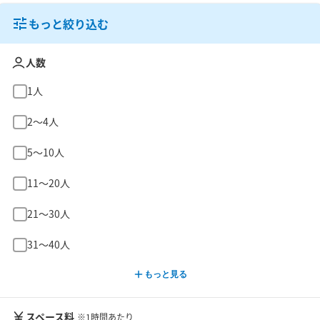
もっと絞り込む
人数
1人
2〜4人
5〜10人
11〜20人
21〜30人
31〜40人
もっと見る
スペース料
※1時間あたり