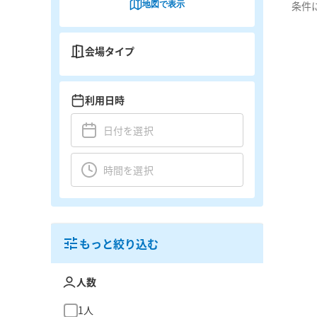
地図で表示
条件
会場タイプ
利用日時
もっと絞り込む
人数
1人