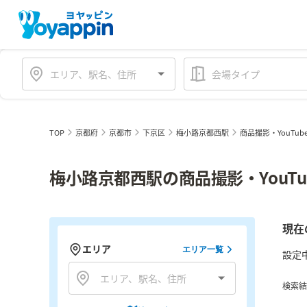
会場タイプ
TOP
京都府
京都市
下京区
梅小路京都西駅
商品撮影・YouTub
梅小路京都西駅の商品撮影・YouT
現在
エリア
エリア一覧
設定
検索結