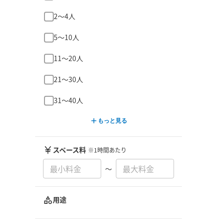
2〜4人
5〜10人
11〜20人
21〜30人
31〜40人
もっと見る
スペース料
※1時間あたり
〜
用途