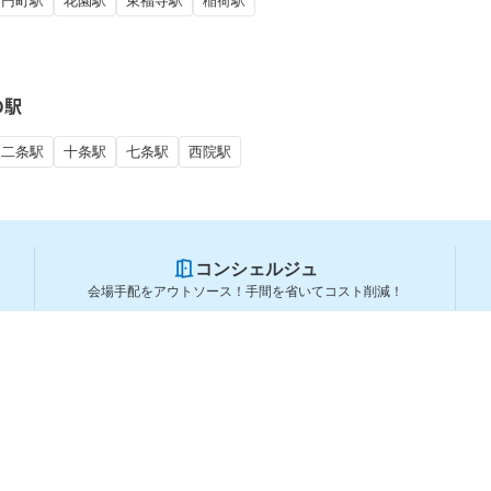
円町駅
花園駅
東福寺駅
稲荷駅
の駅
二条駅
十条駅
七条駅
西院駅
コンシェルジュ
会場手配をアウトソース！手間を省いてコスト削減！
スペースを利用する方
スペースを探す
会場タイプから探す