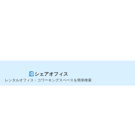
シェアオフィス
レンタルオフィス・コワーキングスペースを簡単検索
スペースを貸したい方
シェアオフィスを探すなら
スペース掲載のご案内
OfficeConnect
ハイクラス掲載のご案内
近くのジムを探すなら