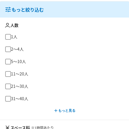
もっと絞り込む
人数
1人
2〜4人
5〜10人
11〜20人
21〜30人
31〜40人
もっと見る
スペース料
※1時間あたり