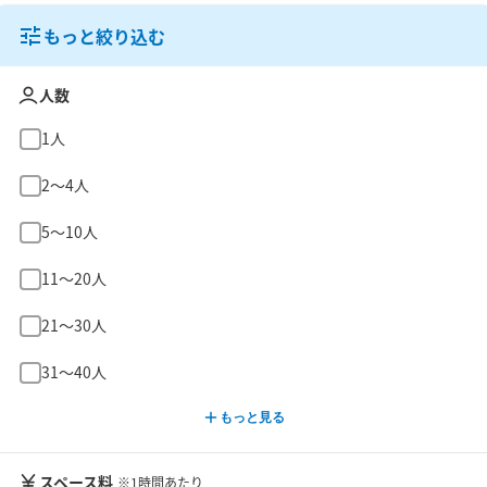
もっと絞り込む
人数
1人
2〜4人
5〜10人
11〜20人
21〜30人
31〜40人
もっと見る
スペース料
※1時間あたり