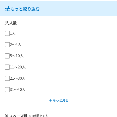
もっと絞り込む
人数
1人
2〜4人
5〜10人
11〜20人
21〜30人
31〜40人
もっと見る
スペース料
※1時間あたり