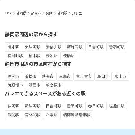
TOP
静岡県
静岡市
葵区
静岡駅
バレエ
静岡駅周辺の駅から探す
清水駅
東静岡駅
安倍川駅
新静岡駅
日吉町駅
音羽町駅
春日町駅
柚木駅
長沼駅
桜橋駅
静岡市周辺の市区町村から探す
静岡市
浜松市
熱海市
三島市
富士宮市
島田市
富士市
御殿場市
湖西市
牧之原市
バレエできるスペースがある近くの駅
静岡駅
新静岡駅
日吉町駅
音羽町駅
春日町駅
塩釜口駅
鶴間駅
南林間駅
八事駅
瑞穂運動場東駅