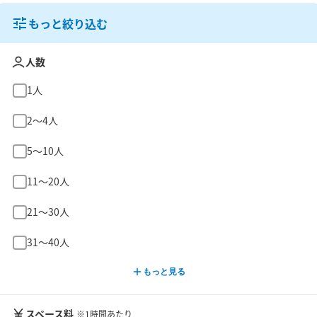
もっと絞り込む
人数
1人
2〜4人
5〜10人
11〜20人
21〜30人
31〜40人
もっと見る
スペース料
※1時間あたり