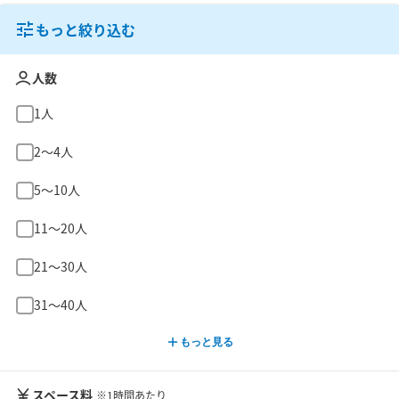
もっと絞り込む
人数
1人
2〜4人
5〜10人
11〜20人
21〜30人
31〜40人
もっと見る
スペース料
※1時間あたり