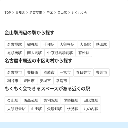
TOP
愛知県
名古屋市
中区
金山駅
もくもく会
金山駅周辺の駅から探す
名古屋駅
鶴舞駅
千種駅
大曽根駅
大高駅
熱田駅
尾頭橋駅
南大高駅
中京競馬場前駅
有松駅
名古屋市周辺の市区町村から探す
名古屋市
豊橋市
岡崎市
一宮市
春日井市
豊川市
刈谷市
豊田市
安城市
常滑市
もくもく会できるスペースがある近くの駅
金山駅
西高蔵駅
東別院駅
尾頭橋駅
日比野駅
大須観音駅
山王駅
矢場町駅
伏見駅
丸の内駅