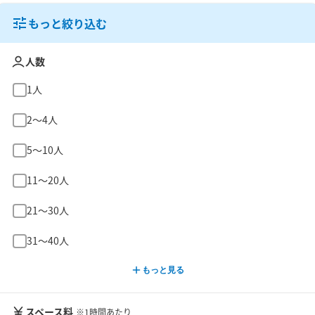
もっと絞り込む
人数
1人
2〜4人
5〜10人
11〜20人
21〜30人
31〜40人
もっと見る
スペース料
※1時間あたり