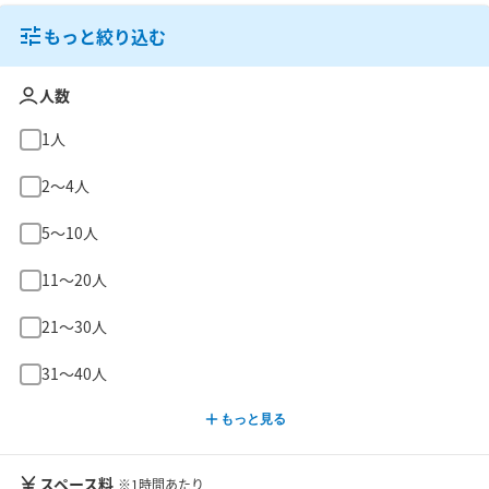
もっと絞り込む
人数
1人
2〜4人
5〜10人
11〜20人
21〜30人
31〜40人
もっと見る
スペース料
※1時間あたり