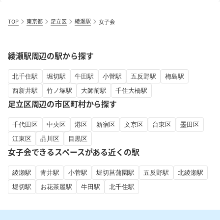
TOP
東京都
足立区
綾瀬駅
女子会
綾瀬駅周辺の駅から探す
北千住駅
堀切駅
牛田駅
小菅駅
五反野駅
梅島駅
西新井駅
竹ノ塚駅
大師前駅
千住大橋駅
足立区周辺の市区町村から探す
千代田区
中央区
港区
新宿区
文京区
台東区
墨田区
江東区
品川区
目黒区
女子会できるスペースがある近くの駅
綾瀬駅
青井駅
小菅駅
堀切菖蒲園駅
五反野駅
北綾瀬駅
堀切駅
お花茶屋駅
牛田駅
北千住駅