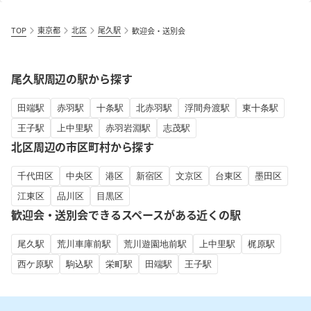
TOP
東京都
北区
尾久駅
歓迎会・送別会
尾久駅周辺の駅から探す
田端駅
赤羽駅
十条駅
北赤羽駅
浮間舟渡駅
東十条駅
王子駅
上中里駅
赤羽岩淵駅
志茂駅
北区周辺の市区町村から探す
千代田区
中央区
港区
新宿区
文京区
台東区
墨田区
江東区
品川区
目黒区
歓迎会・送別会できるスペースがある近くの駅
尾久駅
荒川車庫前駅
荒川遊園地前駅
上中里駅
梶原駅
西ケ原駅
駒込駅
栄町駅
田端駅
王子駅