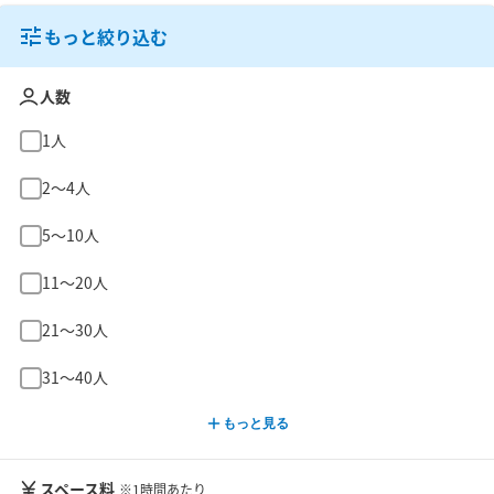
もっと絞り込む
人数
1人
2〜4人
5〜10人
11〜20人
21〜30人
31〜40人
もっと見る
スペース料
※1時間あたり