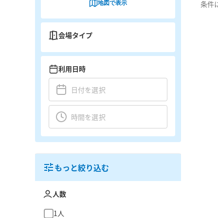
地図で表示
条件
会場タイプ
利用日時
もっと絞り込む
人数
1人