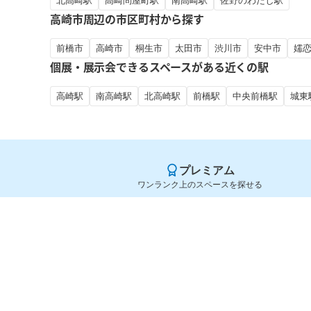
北高崎駅
高崎問屋町駅
南高崎駅
佐野のわたし駅
高崎市周辺の市区町村から探す
前橋市
高崎市
桐生市
太田市
渋川市
安中市
嬬
個展・展示会できるスペースがある近くの駅
高崎駅
南高崎駅
北高崎駅
前橋駅
中央前橋駅
城東
プレミアム
ワンランク上のスペースを探せる