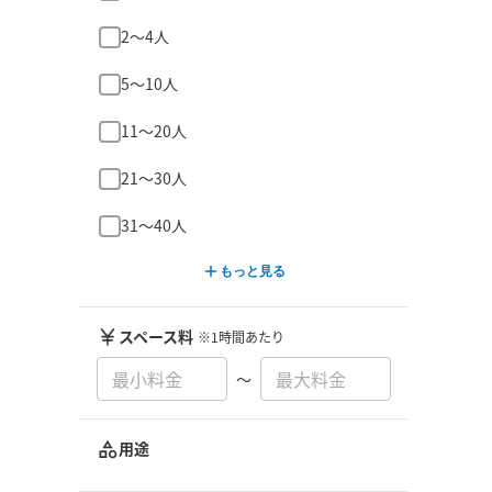
2〜4人
5〜10人
11〜20人
21〜30人
31〜40人
もっと見る
スペース料
※1時間あたり
〜
用途