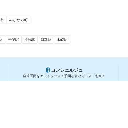
恋村
みなかみ町
駅
三俣駅
片貝駅
岡部駅
木崎駅
コンシェルジュ
会場手配をアウトソース！手間を省いてコスト削減！
スペースを利用する方
スペースを探す
会場タイプから探す