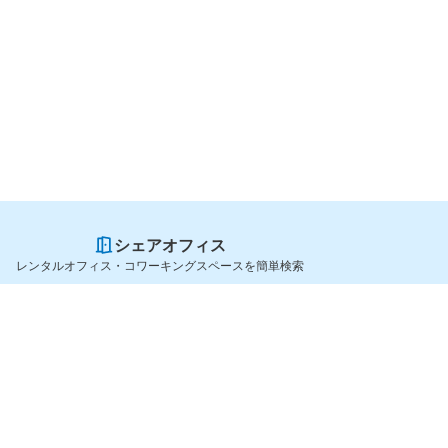
シェアオフィス
レンタルオフィス・コワーキングスペースを簡単検索
スペースを貸したい方
シェアオフィスを探すなら
スペース掲載のご案内
OfficeConnect
ハイクラス掲載のご案内
近くのジムを探すなら