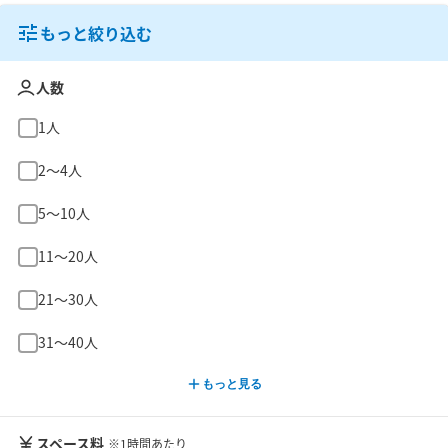
もっと絞り込む
人数
1人
2〜4人
5〜10人
11〜20人
21〜30人
31〜40人
もっと見る
スペース料
※1時間あたり