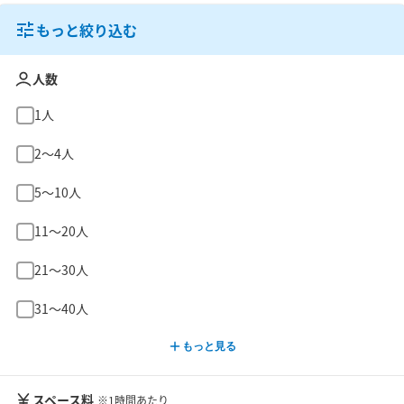
もっと絞り込む
人数
1人
2〜4人
5〜10人
11〜20人
21〜30人
31〜40人
もっと見る
スペース料
※1時間あたり