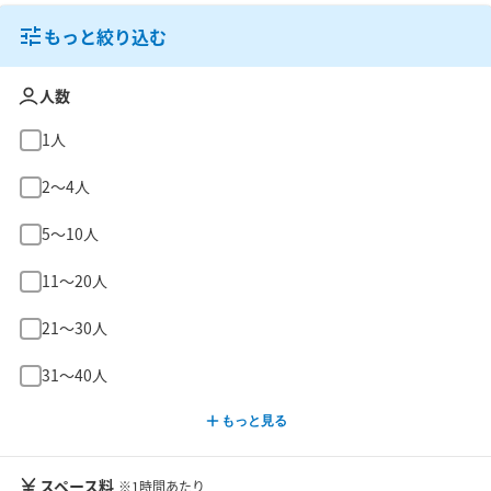
もっと絞り込む
人数
1人
2〜4人
5〜10人
11〜20人
21〜30人
31〜40人
もっと見る
スペース料
※1時間あたり