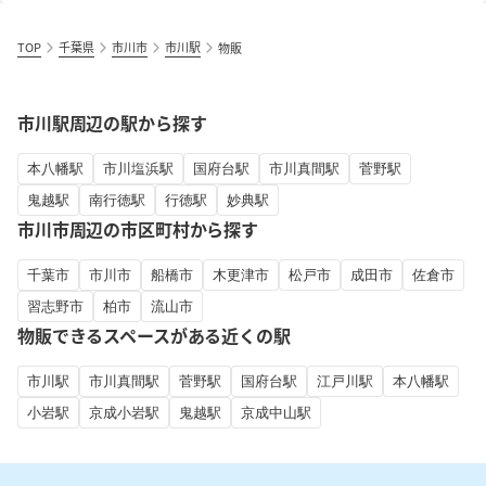
TOP
千葉県
市川市
市川駅
物販
市川駅周辺の駅から探す
本八幡駅
市川塩浜駅
国府台駅
市川真間駅
菅野駅
鬼越駅
南行徳駅
行徳駅
妙典駅
市川市周辺の市区町村から探す
千葉市
市川市
船橋市
木更津市
松戸市
成田市
佐倉市
習志野市
柏市
流山市
物販できるスペースがある近くの駅
市川駅
市川真間駅
菅野駅
国府台駅
江戸川駅
本八幡駅
小岩駅
京成小岩駅
鬼越駅
京成中山駅