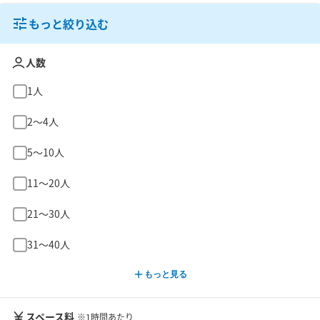
もっと絞り込む
人数
1人
2〜4人
5〜10人
11〜20人
21〜30人
31〜40人
もっと見る
スペース料
※1時間あたり