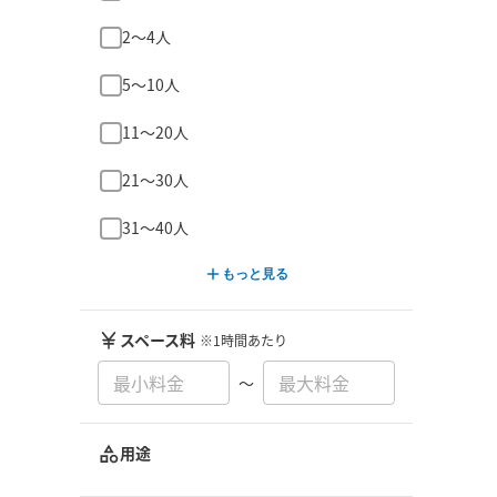
2〜4人
5〜10人
11〜20人
21〜30人
31〜40人
もっと見る
スペース料
※1時間あたり
〜
用途