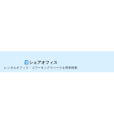
シェアオフィス
レンタルオフィス・コワーキングスペースを簡単検索
スペースを貸したい方
シェアオフィスを探すなら
スペース掲載のご案内
OfficeConnect
ハイクラス掲載のご案内
近くのジムを探すなら