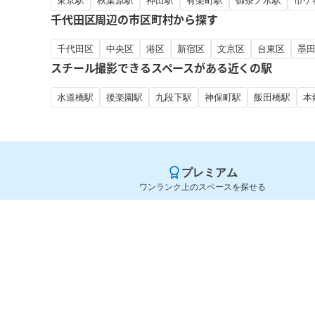
東京駅
秋葉原駅
神田駅
有楽町駅
御茶ノ水駅
市ケ
千代田区周辺の市区町村から探す
千代田区
中央区
港区
新宿区
文京区
台東区
墨
スチール撮影できるスペースがある近くの駅
水道橋駅
後楽園駅
九段下駅
神保町駅
飯田橋駅
本
プレミアム
ワンランク上のスペースを探せる