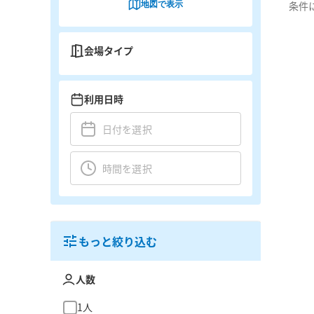
地図で表示
条件
会場タイプ
利用日時
もっと絞り込む
人数
1人