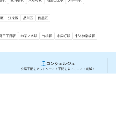
谷駅
飯田橋駅
末広町駅
溜池山王駅
大手町駅
田区
江東区
品川区
目黒区
郷三丁目駅
御茶ノ水駅
竹橋駅
末広町駅
牛込神楽坂駅
コンシェルジュ
会場手配をアウトソース！手間を省いてコスト削減！
スペースを利用する方
スペースを探す
会場タイプから探す