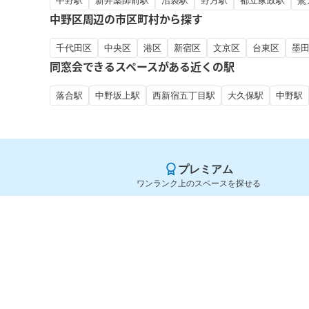
中野駅
新井薬師前駅
沼袋駅
野方駅
都立家政駅
鷺
中野区周辺の市区町村から探す
千代田区
中央区
港区
新宿区
文京区
台東区
墨
同窓会できるスペースがある近くの駅
落合駅
中野坂上駅
西新宿五丁目駅
大久保駅
中野駅
プレミアム
ワンランク上のスペースを探せる