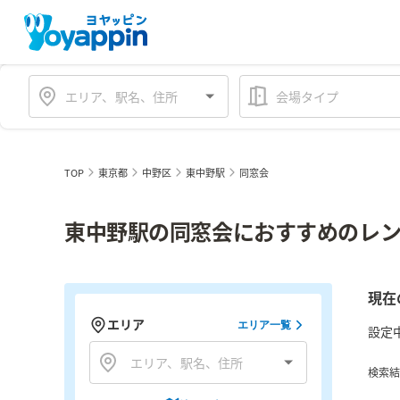
会場タイプ
TOP
東京都
中野区
東中野駅
同窓会
東中野駅の同窓会におすすめのレン
現在
エリア
エリア一覧
設定
検索結