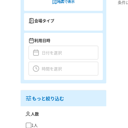
地図で表示
条件
会場タイプ
利用日時
もっと絞り込む
人数
1人