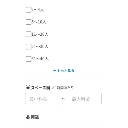
2〜4人
5〜10人
11〜20人
21〜30人
31〜40人
もっと見る
スペース料
※1時間あたり
〜
用途