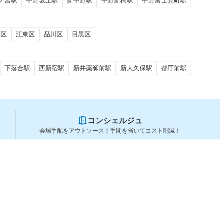
ノ宮駅
中野坂上駅
新中野駅
中野新橋駅
中野富士見町駅
田区
江東区
品川区
目黒区
下落合駅
西新宿駅
新井薬師前駅
新大久保駅
都庁前駅
コンシェルジュ
会場手配をアウトソース！手間を省いてコスト削減！
スペースを利用する方
スペースを探す
会場タイプから探す