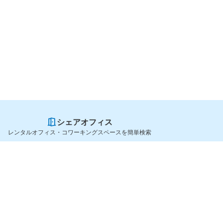
シェアオフィス
レンタルオフィス・コワーキングスペースを簡単検索
スペースを貸したい方
シェアオフィスを探すなら
スペース掲載のご案内
OfficeConnect
ハイクラス掲載のご案内
近くのジムを探すなら