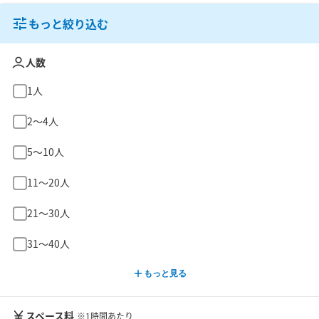
もっと絞り込む
人数
1人
2〜4人
5〜10人
11〜20人
21〜30人
31〜40人
もっと見る
スペース料
※1時間あたり