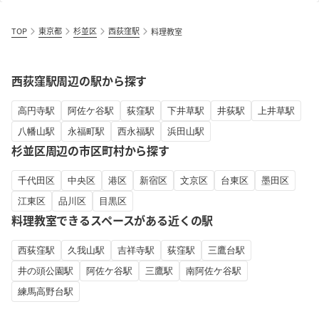
TOP
東京都
杉並区
西荻窪駅
料理教室
西荻窪駅周辺の駅から探す
高円寺駅
阿佐ケ谷駅
荻窪駅
下井草駅
井荻駅
上井草駅
八幡山駅
永福町駅
西永福駅
浜田山駅
杉並区周辺の市区町村から探す
千代田区
中央区
港区
新宿区
文京区
台東区
墨田区
江東区
品川区
目黒区
料理教室できるスペースがある近くの駅
西荻窪駅
久我山駅
吉祥寺駅
荻窪駅
三鷹台駅
井の頭公園駅
阿佐ケ谷駅
三鷹駅
南阿佐ケ谷駅
練馬高野台駅