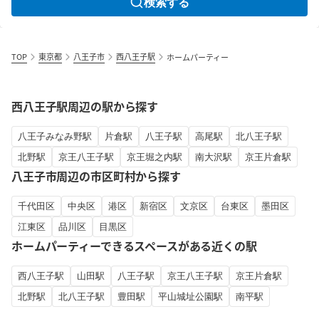
検索する
TOP
東京都
八王子市
西八王子駅
ホームパーティー
西八王子駅周辺の駅から探す
八王子みなみ野駅
片倉駅
八王子駅
高尾駅
北八王子駅
北野駅
京王八王子駅
京王堀之内駅
南大沢駅
京王片倉駅
八王子市周辺の市区町村から探す
千代田区
中央区
港区
新宿区
文京区
台東区
墨田区
江東区
品川区
目黒区
ホームパーティーできるスペースがある近くの駅
西八王子駅
山田駅
八王子駅
京王八王子駅
京王片倉駅
北野駅
北八王子駅
豊田駅
平山城址公園駅
南平駅