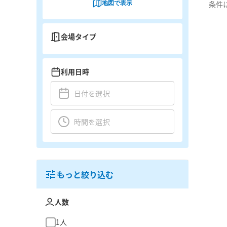
地図で表示
条件
会場タイプ
利用日時
もっと絞り込む
人数
1人