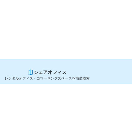
シェアオフィス
レンタルオフィス・コワーキングスペースを簡単検索
スペースを貸したい方
シェアオフィスを探すなら
スペース掲載のご案内
OfficeConnect
ハイクラス掲載のご案内
近くのジムを探すなら