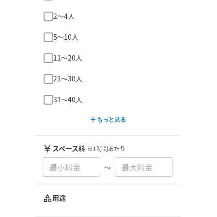
2〜4人
5〜10人
11〜20人
21〜30人
31〜40人
もっと見る
スペース料
※1時間あたり
〜
用途