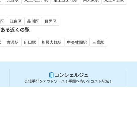
駅
北野駅
京王八王子駅
京王堀之内駅
南大沢駅
京王片倉駅
田区
江東区
品川区
目黒区
がある近くの駅
駅
古淵駅
町田駅
相模大野駅
中央林間駅
三鷹駅
コンシェルジュ
会場手配をアウトソース！手間を省いてコスト削減！
スペースを利用する方
スペースを探す
会場タイプから探す