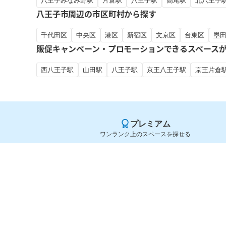
八王子みなみ野駅
片倉駅
八王子駅
高尾駅
北八王子
八王子市周辺の市区町村から探す
千代田区
中央区
港区
新宿区
文京区
台東区
墨
販促キャンペーン・プロモーションできるスペース
西八王子駅
山田駅
八王子駅
京王八王子駅
京王片倉
プレミアム
ワンランク上のスペースを探せる