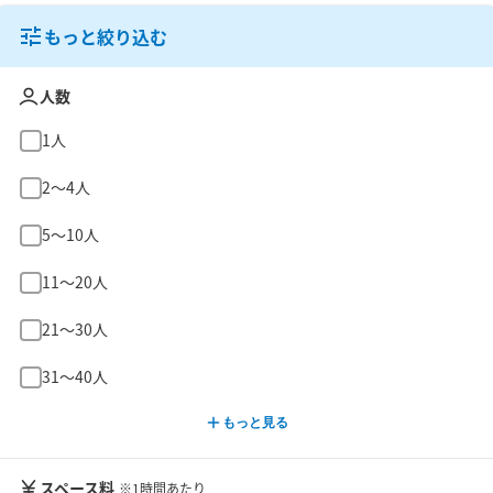
もっと絞り込む
人数
1人
2〜4人
5〜10人
11〜20人
21〜30人
31〜40人
もっと見る
スペース料
※1時間あたり