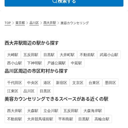
検索する
TOP
東京都
品川区
西大井駅
美容カウンセリング
西大井駅周辺の駅から探す
大崎駅
五反田駅
目黒駅
大井町駅
不動前駅
武蔵小山駅
西小山駅
下神明駅
戸越公園駅
中延駅
品川区周辺の市区町村から探す
千代田区
中央区
港区
新宿区
文京区
台東区
墨田区
江東区
品川区
目黒区
美容カウンセリングできるスペースがある近くの駅
西大井駅
大森駅
立会川駅
五反田駅
大森海岸駅
不動前駅
大井競馬場前駅
平和島駅
目黒駅
高輪台駅