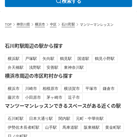
検索する
TOP
神奈川県
横浜市
中区
石川町駅
マンツーマンレッスン
石川町駅周辺の駅から探す
横浜駅
戸塚駅
矢向駅
鶴見駅
国道駅
鶴見小野駅
弁天橋駅
浅野駅
安善駅
東神奈川駅
横浜市周辺の市区町村から探す
横浜市
川崎市
相模原市
横須賀市
平塚市
鎌倉市
藤沢市
小田原市
茅ヶ崎市
逗子市
マンツーマンレッスンできるスペースがある近くの駅
石川町駅
日本大通り駅
関内駅
元町・中華街駅
伊勢佐木長者町駅
山手駅
馬車道駅
阪東橋駅
黄金町駅
日ノ出町駅