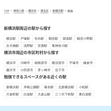
TOP
神奈川県
横浜市
港北区
新横浜駅
勉強
新横浜駅周辺の駅から探す
横浜駅
戸塚駅
矢向駅
鶴見駅
国道駅
鶴見小野駅
弁天橋駅
浅野駅
安善駅
東神奈川駅
横浜市周辺の市区町村から探す
横浜市
川崎市
相模原市
横須賀市
平塚市
鎌倉市
藤沢市
小田原市
茅ヶ崎市
逗子市
勉強できるスペースがある近くの駅
新横浜駅
岸根公園駅
菊名駅
北新横浜駅
小机駅
片倉町駅
白楽駅
大倉山駅
三ツ沢下町駅
東白楽駅