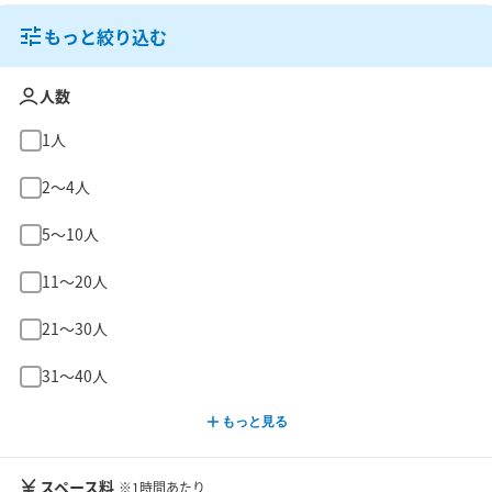
もっと絞り込む
人数
1人
2〜4人
5〜10人
11〜20人
21〜30人
31〜40人
もっと見る
スペース料
※1時間あたり