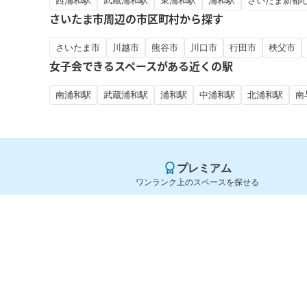
西浦和駅
武蔵浦和駅
東浦和駅
浦和駅
さいたま新都
さいたま市周辺の市区町村から探す
さいたま市
川越市
熊谷市
川口市
行田市
秩父市
女子会できるスペースがある近くの駅
南浦和駅
武蔵浦和駅
浦和駅
中浦和駅
北浦和駅
南
プレミアム
ワンランク上のスペースを探せる