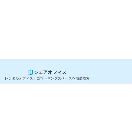
シェアオフィス
レンタルオフィス・コワーキングスペースを簡単検索
スペースを貸したい方
シェアオフィスを探すなら
スペース掲載のご案内
OfficeConnect
ハイクラス掲載のご案内
近くのジムを探すなら