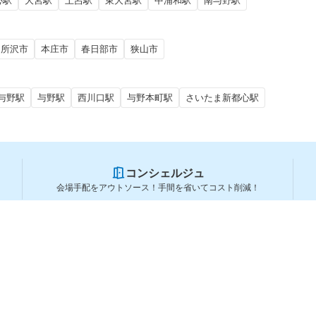
心駅
大宮駅
土呂駅
東大宮駅
中浦和駅
南与野駅
所沢市
本庄市
春日部市
狭山市
与野駅
与野駅
西川口駅
与野本町駅
さいたま新都心駅
コンシェルジュ
会場手配をアウトソース！手間を省いてコスト削減！
スペースを利用する方
スペースを探す
会場タイプから探す