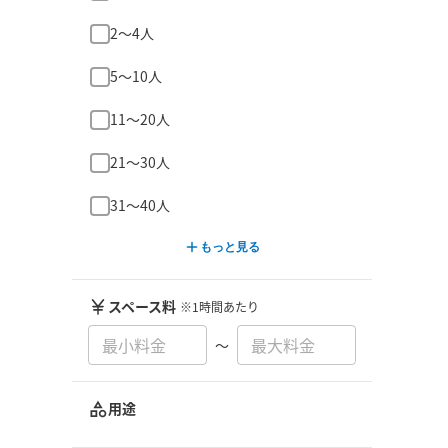
2〜4人
5〜10人
11〜20人
21〜30人
31〜40人
もっと見る
スペース料
※1時間あたり
〜
用途