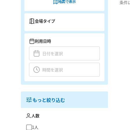
地図で表示
条件
会場タイプ
利用日時
もっと絞り込む
人数
1人