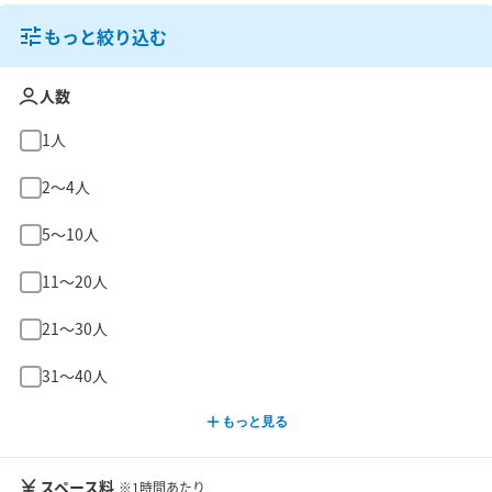
もっと絞り込む
人数
1人
2〜4人
5〜10人
11〜20人
21〜30人
31〜40人
もっと見る
スペース料
※1時間あたり