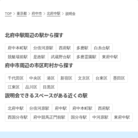
TOP
東京都
府中市
北府中駅
説明会
北府中駅周辺の駅から探す
府中本町駅
分倍河原駅
西府駅
多磨駅
白糸台駅
競艇場前駅
是政駅
武蔵野台駅
多磨霊園駅
東府中駅
府中市周辺の市区町村から探す
千代田区
中央区
港区
新宿区
文京区
台東区
墨田区
江東区
品川区
目黒区
説明会できるスペースがある近くの駅
北府中駅
分倍河原駅
府中駅
府中本町駅
西府駅
西国分寺駅
府中競馬正門前駅
国分寺駅
中河原駅
東府中駅