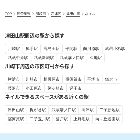
TOP
神奈川県
川崎市
高津区
津田山駅
ネイル
津田山駅周辺の駅から探す
川崎駅
尻手駅
鹿島田駅
平間駅
向河原駅
武蔵小杉駅
武蔵中原駅
武蔵新城駅
武蔵溝ノ口駅
久地駅
川崎市周辺の市区町村から探す
横浜市
川崎市
相模原市
横須賀市
平塚市
鎌倉市
藤沢市
小田原市
茅ヶ崎市
逗子市
ネイルできるスペースがある近くの駅
津田山駅
梶が谷駅
武蔵溝ノ口駅
高津駅
二子新地駅
宿河原駅
二子玉川駅
登戸駅
上野毛駅
向ヶ丘遊園駅