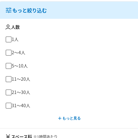
もっと絞り込む
人数
1人
2〜4人
5〜10人
11〜20人
21〜30人
31〜40人
もっと見る
スペース料
※1時間あたり