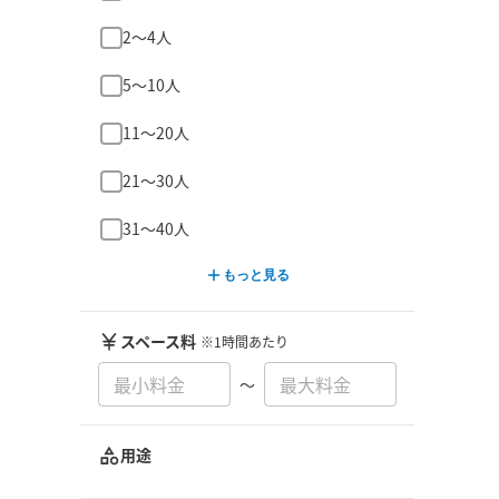
2〜4人
5〜10人
11〜20人
21〜30人
31〜40人
もっと見る
スペース料
※1時間あたり
〜
用途