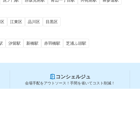
虎ノ門駅
赤坂見附駅
青山一丁目駅
外苑前駅
表参道駅
田区
江東区
品川区
目黒区
駅
汐留駅
新橋駅
赤羽橋駅
芝浦ふ頭駅
コンシェルジュ
会場手配をアウトソース！手間を省いてコスト削減！
スペースを利用する方
スペースを探す
会場タイプから探す