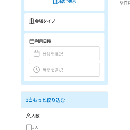
地図で表示
条件
会場タイプ
利用日時
もっと絞り込む
人数
1人