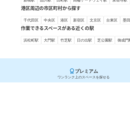
新橋駅
品川駅
田町駅
高輪ゲートウェイ駅
泉岳寺駅
港区周辺の市区町村から探す
千代田区
中央区
港区
新宿区
文京区
台東区
墨
作業できるスペースがある近くの駅
浜松町駅
大門駅
竹芝駅
日の出駅
芝公園駅
御成門
プレミアム
ワンランク上のスペースを探せる