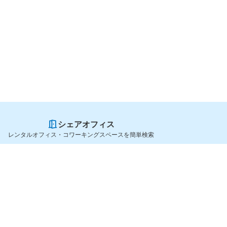
シェアオフィス
レンタルオフィス・コワーキングスペースを簡単検索
スペースを貸したい方
シェアオフィスを探すなら
スペース掲載のご案内
OfficeConnect
ハイクラス掲載のご案内
近くのジムを探すなら