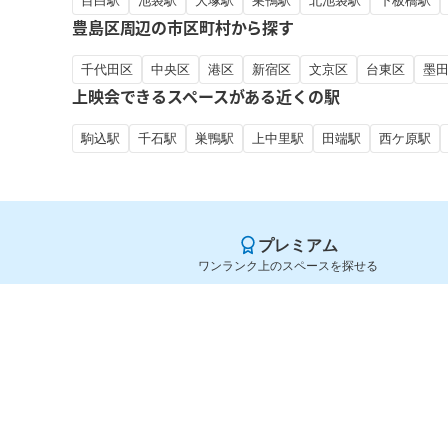
目白駅
池袋駅
大塚駅
巣鴨駅
北池袋駅
下板橋駅
豊島区周辺の市区町村から探す
千代田区
中央区
港区
新宿区
文京区
台東区
墨
上映会できるスペースがある近くの駅
駒込駅
千石駅
巣鴨駅
上中里駅
田端駅
西ケ原駅
プレミアム
ワンランク上のスペースを探せる