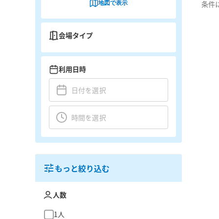
地図で表示
条件
会場タイプ
利用日時
もっと絞り込む
人数
1人