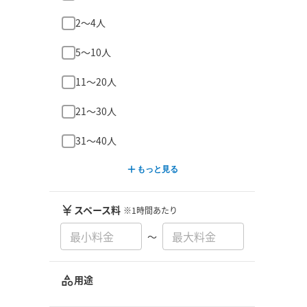
2〜4人
5〜10人
11〜20人
21〜30人
31〜40人
もっと見る
スペース料
※1時間あたり
〜
用途