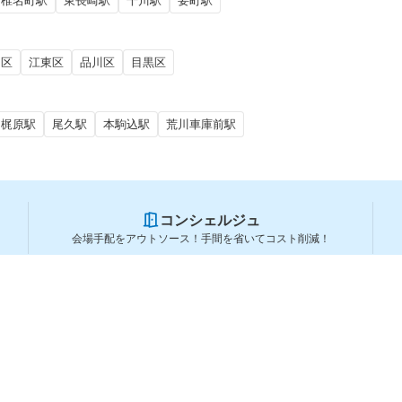
椎名町駅
東長崎駅
千川駅
要町駅
田区
江東区
品川区
目黒区
梶原駅
尾久駅
本駒込駅
荒川車庫前駅
コンシェルジュ
会場手配をアウトソース！手間を省いてコスト削減！
スペースを利用する方
スペースを探す
会場タイプから探す