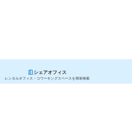
シェアオフィス
レンタルオフィス・コワーキングスペースを簡単検索
スペースを貸したい方
シェアオフィスを探すなら
スペース掲載のご案内
OfficeConnect
ハイクラス掲載のご案内
近くのジムを探すなら