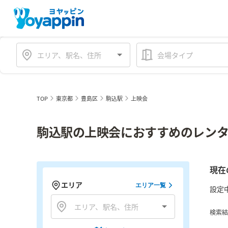
会場タイプ
TOP
東京都
豊島区
駒込駅
上映会
駒込駅の上映会におすすめのレンタ
現在
エリア
エリア一覧
設定
検索結