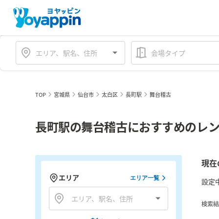
会場タイプ
TOP
宮城県
仙台市
太白区
長町駅
舞台稽古
長町駅の舞台稽古におすすめのレン
現在
エリア
エリア一覧
設定
検索結