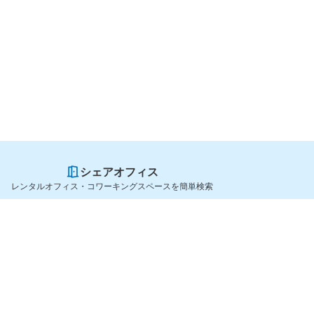
シェアオフィス
レンタルオフィス・コワーキングスペースを簡単検索
スペースを貸したい方
シェアオフィスを探すなら
スペース掲載のご案内
OfficeConnect
ハイクラス掲載のご案内
近くのジムを探すなら