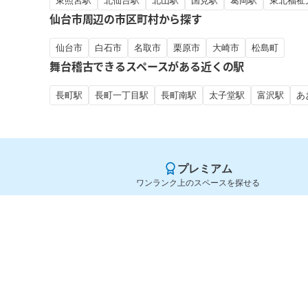
東照宮駅
北仙台駅
北山駅
国見駅
葛岡駅
東北福祉
仙台市周辺の市区町村から探す
仙台市
白石市
名取市
栗原市
大崎市
松島町
舞台稽古できるスペースがある近くの駅
長町駅
長町一丁目駅
長町南駅
太子堂駅
富沢駅
あ
プレミアム
ワンランク上のスペースを探せる