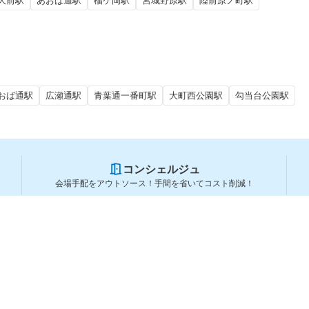
大前駅
あおば通駅
榴ケ岡駅
宮城野原駅
陸前原ノ町駅
おば通駅
広瀬通駅
青葉通一番町駅
大町西公園駅
勾当台公園駅
コンシェルジュ
会場手配をアウトソース！手間を省いてコスト削減！
スペースを利用する方
スペースを探す
会場タイプから探す