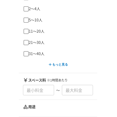
2〜4人
5〜10人
11〜20人
21〜30人
31〜40人
もっと見る
スペース料
※1時間あたり
〜
用途