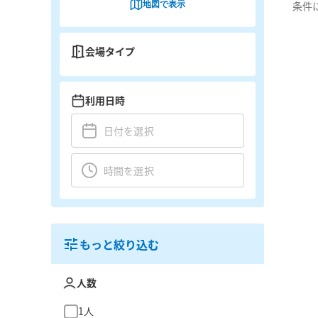
地図で表示
条件
会場タイプ
利用日時
もっと絞り込む
人数
1人