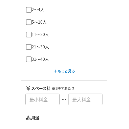
2〜4人
5〜10人
11〜20人
21〜30人
31〜40人
もっと見る
スペース料
※1時間あたり
〜
用途