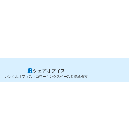
シェアオフィス
レンタルオフィス・コワーキングスペースを簡単検索
スペースを貸したい方
シェアオフィスを探すなら
スペース掲載のご案内
OfficeConnect
ハイクラス掲載のご案内
近くのジムを探すなら