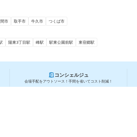
笠間市
取手市
牛久市
つくば市
駅
陽東3丁目駅
峰駅
駅東公園前駅
東宿郷駅
コンシェルジュ
会場手配をアウトソース！手間を省いてコスト削減！
スペースを利用する方
スペースを探す
会場タイプから探す