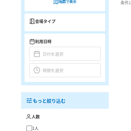
地図で表示
条件
会場タイプ
利用日時
もっと絞り込む
人数
1人