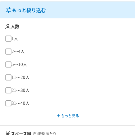
もっと絞り込む
人数
1人
2〜4人
5〜10人
11〜20人
21〜30人
31〜40人
もっと見る
スペース料
※1時間あたり