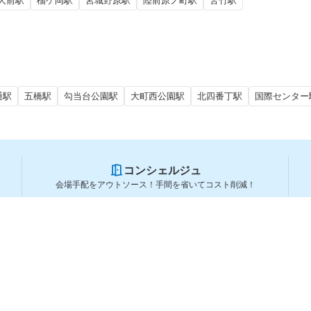
大前駅
榴ケ岡駅
宮城野原駅
陸前原ノ町駅
苦竹駅
通駅
五橋駅
勾当台公園駅
大町西公園駅
北四番丁駅
国際センター
コンシェルジュ
会場手配をアウトソース！手間を省いてコスト削減！
スペースを利用する方
スペースを探す
会場タイプから探す