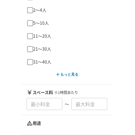
2〜4人
5〜10人
11〜20人
21〜30人
31〜40人
もっと見る
スペース料
※1時間あたり
〜
用途