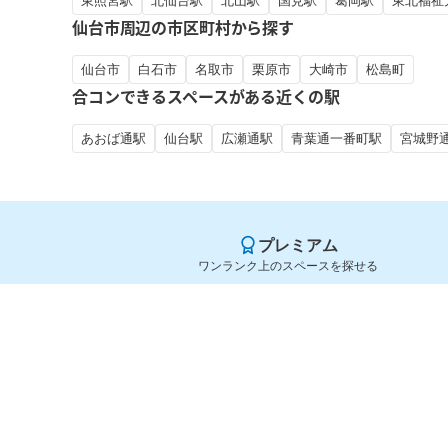
東照宮駅
北仙台駅
北山駅
国見駅
葛岡駅
東北福祉
仙台市周辺の市区町村から探す
仙台市
白石市
名取市
栗原市
大崎市
松島町
合コンできるスペースがある近くの駅
あおば通駅
仙台駅
広瀬通駅
青葉通一番町駅
宮城野
プレミアム
ワンランク上のスペースを探せる