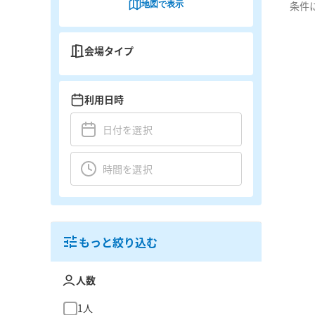
地図で表示
条件
会場タイプ
利用日時
もっと絞り込む
人数
1人