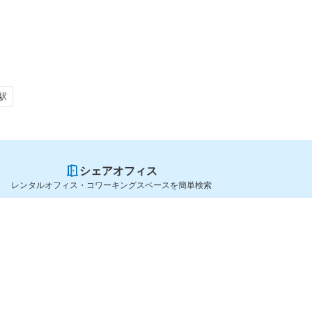
駅
シェアオフィス
レンタルオフィス・コワーキングスペースを簡単検索
スペースを貸したい方
シェアオフィスを探すなら
スペース掲載のご案内
OfficeConnect
ハイクラス掲載のご案内
近くのジムを探すなら