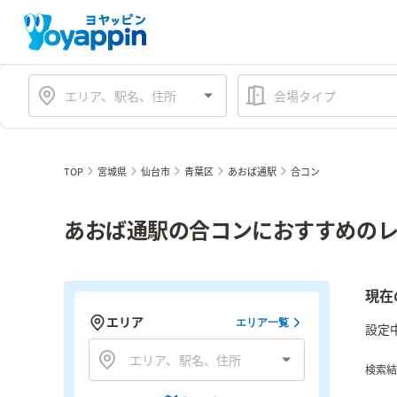
会場タイプ
TOP
宮城県
仙台市
青葉区
あおば通駅
合コン
あおば通駅の合コンにおすすめのレ
現在
エリア
エリア一覧
設定
検索結