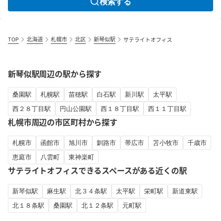
検索する
TOP
北海道
札幌市
北区
新琴似駅
サテライトオフィス
新琴似駅周辺の駅から探す
桑園駅
札幌駅
苗穂駅
白石駅
新川駅
太平駅
西２８丁目駅
円山公園駅
西１８丁目駅
西１１丁目駅
札幌市周辺の市区町村から探す
札幌市
函館市
旭川市
釧路市
帯広市
苫小牧市
千歳市
恵庭市
八雲町
東神楽町
サテライトオフィスできるスペースがある近くの駅
新琴似駅
麻生駅
北３４条駅
太平駅
栄町駅
新道東駅
北１８条駅
桑園駅
北１２条駅
元町駅