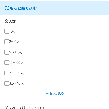
もっと絞り込む
人数
1人
2〜4人
5〜10人
11〜20人
21〜30人
31〜40人
もっと見る
スペース料
※1時間あたり