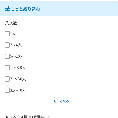
もっと絞り込む
人数
1人
2〜4人
5〜10人
11〜20人
21〜30人
31〜40人
もっと見る
スペース料
※1時間あたり