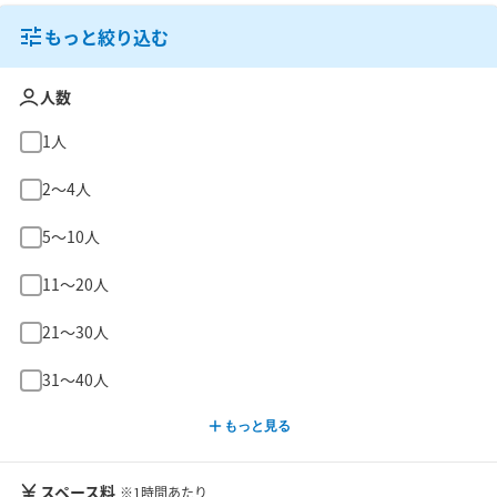
もっと絞り込む
人数
1人
2〜4人
5〜10人
11〜20人
21〜30人
31〜40人
もっと見る
スペース料
※1時間あたり